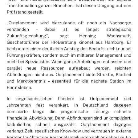
Transformation ganzer Branchen – hat diesen Umgang auf den
Prüfstand gestellt.
„Outplacement wird hierzulande oft noch als Nachsorge
verstanden – dabei ist es längst strategische
Zukunftsgestaltung“, sagt Henning Wachsmuth,
Geschäftsführer der HR-Beratung xinonet aus Hamburg. Er
beobachtet einen deutlichen Anstieg des Bedarfs – nicht nur bei
Führungskräften, sondern auch im mittleren Management und
auch bei Spezialisten. Wenn ganze Abteilungen entlassen und
parallel neue Ressourcen aufgebaut werden, reichten
Abfindungen nicht aus. Outplacement biete Struktur, Klarheit
und Marktkenntnis – essentiell für die nächste Station im
Berufsleben.
In angelsächsischen Ländern ist Outplacement seit
Jahrzehnten fest verankert. In Deutschland dagegen
dominierte lange die pragmatische Lösung: schnelle
finanzielle Abwicklung. Denn Abfindungen sind unkompliziert,
kalkulierbar, schnell ausgezahlt. Outplacement dagegen
verlangt Zeit, spezifisches Know-how und Vertrauen in externe
Berater. Im Alltag der Personalabteilungen galt es daher häufig