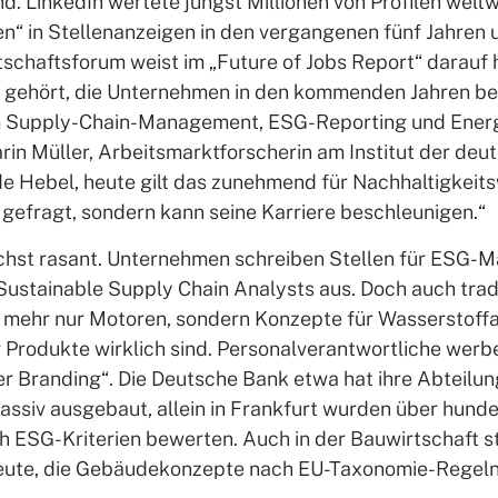
. LinkedIn wertete jüngst Millionen von Profilen weltwe
en“ in Stellenanzeigen in den vergangenen fünf Jahren
tschaftsforum weist im „Future of Jobs Report“ darauf 
s gehört, die Unternehmen in den kommenden Jahren b
em Supply-Chain-Management, ESG-Reporting und Energi
arin Müller, Arbeitsmarktforscherin am Institut der deu
 Hebel, heute gilt das zunehmend für Nachhaltigkeits
ur gefragt, sondern kann seine Karriere beschleunigen.“
ächst rasant. Unternehmen schreiben Stellen für ESG-M
Sustainable Supply Chain Analysts aus. Doch auch tradi
t mehr nur Motoren, sondern Konzepte für Wasserstoff
 Produkte wirklich sind. Personalverantwortliche werb
Branding“. Die Deutsche Bank etwa hat ihre Abteilung 
siv ausgebaut, allein in Frankfurt wurden über hundert
 ESG-Kriterien bewerten. Auch in der Bauwirtschaft st
eute, die Gebäudekonzepte nach EU-Taxonomie-Regeln