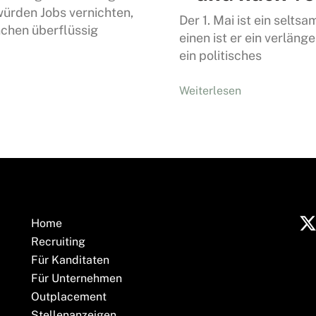
würden Jobs vernichten,
Der 1. Mai ist ein selts
chen überflüssig
einen ist er ein verlän
ein politisches
Weiterlesen
Home
Recruiting
Für Kanditaten
Für Unternehmen
Outplacement
Stellenanzeigen