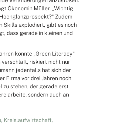
fende Veränderungen anzustoßen.
sagt Ökonomin Müller. „Wichtig
SR-Hochglanzprospekt?“ Zudem
kills explodiert, gibt es noch
t, dass gerade in kleinen und
Jahren könnte „Green Literacy“
erschläft, riskiert nicht nur
ann jedenfalls hat sich der
ner Firma vor drei Jahren noch
l zu stehen, der gerade erst
iere arbeite, sondern auch an
e
,
Kreislaufwirtschaft
,