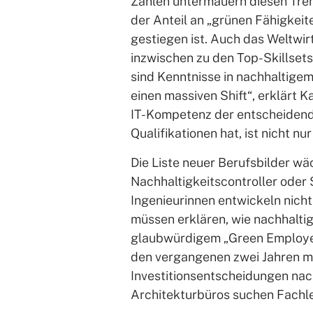
Zahlen untermauern diesen Trend
der Anteil an „grünen Fähigkeit
gestiegen ist. Auch das Weltwir
inzwischen zu den Top-Skillset
sind Kenntnisse in nachhaltig
einen massiven Shift“, erklärt K
IT-Kompetenz der entscheidende
Qualifikationen hat, ist nicht n
Die Liste neuer Berufsbilder w
Nachhaltigkeitscontroller oder 
Ingenieurinnen entwickeln nich
müssen erklären, wie nachhaltig
glaubwürdigem „Green Employer 
den vergangenen zwei Jahren mas
Investitionsentscheidungen nach
Architekturbüros suchen Fachl