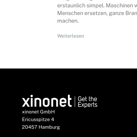
erstaunlich simpel. Maschinen 
Menschen ersetzen, ganze Bran
machen.
Weiterlesen
xinonet GmbH
Ericusspitze 4
20457 Hamburg