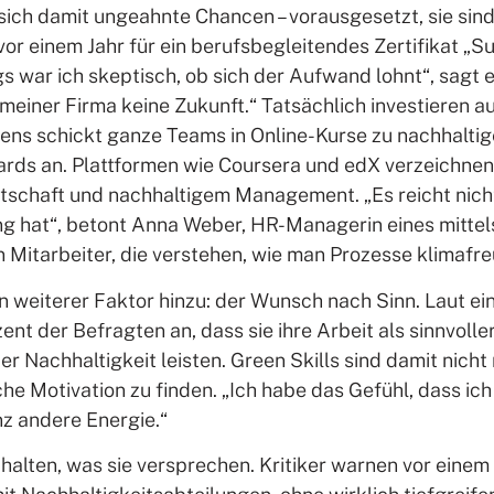
sich damit ungeahnte Chancen – vorausgesetzt, sie sind 
 einem Jahr für ein berufsbegleitendes Zertifikat „Sust
 war ich skeptisch, ob sich der Aufwand lohnt“, sagt e
 meiner Firma keine Zukunft.“ Tatsächlich investieren 
emens schickt ganze Teams in Online-Kurse zu nachhaltig
ards an. Plattformen wie Coursera und edX verzeichne
rtschaft und nachhaltigem Management. „Es reicht nicht
ng hat“, betont Anna Weber, HR-Managerin eines mitte
n Mitarbeiter, die verstehen, wie man Prozesse klimafre
n weiterer Faktor hinzu: der Wunsch nach Sinn. Laut ei
ent der Befragten an, dass sie ihre Arbeit als sinnvoll
r Nachhaltigkeit leisten. Green Skills sind damit nicht 
he Motivation zu finden. „Ich habe das Gefühl, dass ic
nz andere Energie.“
 halten, was sie versprechen. Kritiker warnen vor ein