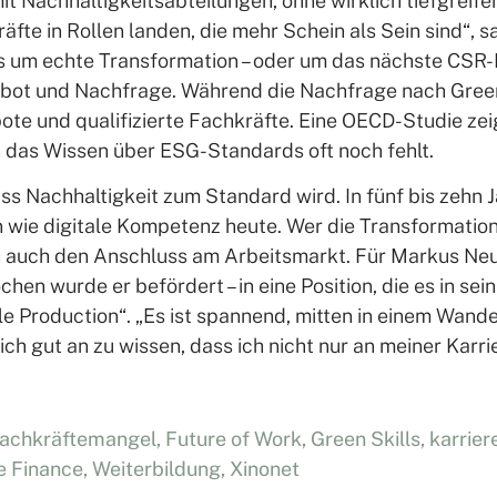
 Nachhaltigkeitsabteilungen, ohne wirklich tiefgrei
räfte in Rollen landen, die mehr Schein als Sein sind“, 
 es um echte Transformation – oder um das nächste C
bot und Nachfrage. Während die Nachfrage nach Green S
e und qualifizierte Fachkräfte. Eine OECD-Studie zeig
das Wissen über ESG-Standards oft noch fehlt.
ass Nachhaltigkeit zum Standard wird. In fünf bis zehn 
 wie digitale Kompetenz heute. Wer die Transformation v
 auch den Anschluss am Arbeitsmarkt. Für Markus Neum
hen wurde er befördert – in eine Position, die es in sei
le Production“. „Es ist spannend, mitten in einem Wande
 sich gut an zu wissen, dass ich nicht nur an meiner Karr
achkräftemangel
,
Future of Work
,
Green Skills
,
karrier
e Finance
,
Weiterbildung
,
Xinonet