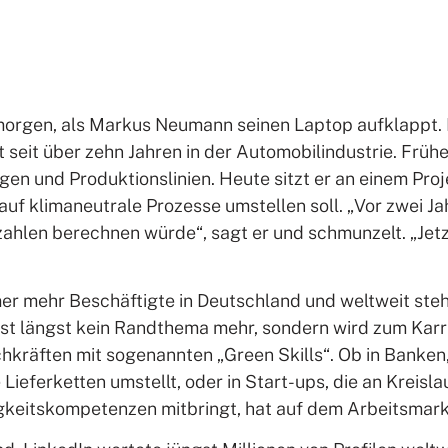
gmorgen, als Markus Neumann seinen Laptop aufklappt. 
seit über zehn Jahren in der Automobilindustrie. Frühe
gen und Produktionslinien. Heute sitzt er an einem Proj
uf klimaneutrale Prozesse umstellen soll. „Vor zwei Ja
ahlen berechnen würde“, sagt er und schmunzelt. „Jetzt
mer mehr Beschäftigte in Deutschland und weltweit ste
st längst kein Randthema mehr, sondern wird zum Karri
hkräften mit sogenannten „Green Skills“. Ob in Banken,
re Lieferketten umstellt, oder in Start-ups, die an Krei
igkeitskompetenzen mitbringt, hat auf dem Arbeitsmark