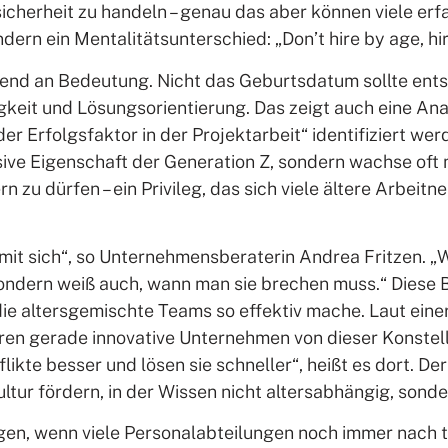
Unsicherheit zu handeln – genau das aber können viele er
ondern ein Mentalitätsunterschied: „Don’t hire by age, hi
end an Bedeutung. Nicht das Geburtsdatum sollte entsc
gkeit und Lösungsorientierung. Das zeigt auch eine Ana
der Erfolgsfaktor in der Projektarbeit“ identifiziert we
usive Eigenschaft der Generation Z, sondern wachse oft
 zu dürfen – ein Privileg, das sich viele ältere Arbeit
mit sich“, so Unternehmensberaterin Andrea Fritzen. „We
sondern weiß auch, wann man sie brechen muss.“ Diese 
 die altersgemischte Teams so effektiv mache. Laut ein
ren gerade innovative Unternehmen von dieser Konstel
flikte besser und lösen sie schneller“, heißt es dort. De
tur fördern, in der Wissen nicht altersabhängig, sonder
en, wenn viele Personalabteilungen noch immer nach tr