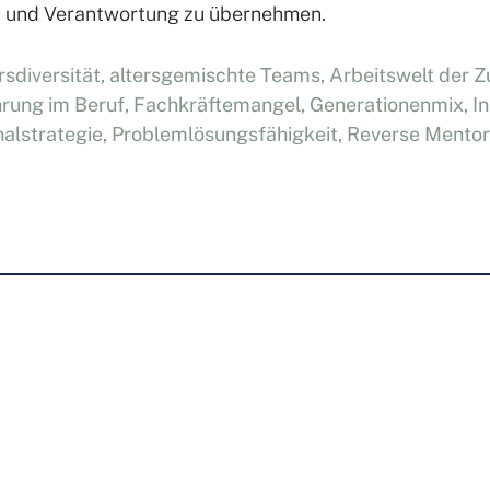
en und Verantwortung zu übernehmen.
rsdiversität
,
altersgemischte Teams
,
Arbeitswelt der Z
hrung im Beruf
,
Fachkräftemangel
,
Generationenmix
,
I
alstrategie
,
Problemlösungsfähigkeit
,
Reverse Mentor