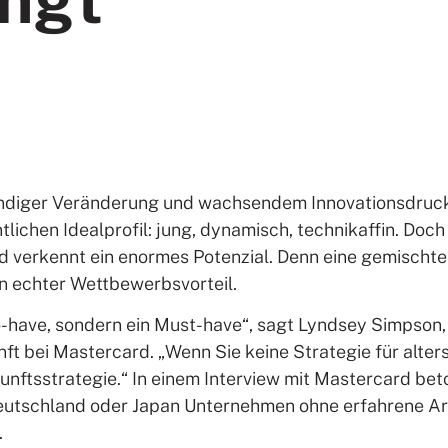
ständiger Veränderung und wachsendem Innovationsdruck
chen Idealprofil: jung, dynamisch, technikaffin. Doch 
nd verkennt ein enormes Potenzial. Denn eine gemischte 
ein echter Wettbewerbsvorteil.
-to-have, sondern ein Must-have“, sagt Lyndsey Simpso
nft bei Mastercard. „Wenn Sie keine Strategie für alt
ftsstrategie.“ In einem Interview mit Mastercard beto
eutschland oder Japan Unternehmen ohne erfahrene Arbe
.