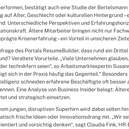
formen, bestätigt auch eine Studie der Bertelsmann St
 auf Alter, Geschlecht oder kulturellen Hintergrund – 
und: Unterschiedliche Perspektiven und Erfahrungshori
tionskraft. Ältere Mitarbeiter bringen nicht nur Fac
prägte Krisenerfahrung – ein Vorteil in unsicheren Zeite
mfrage des Portals ResumeBuilder, dass rund ein Dritt
rund? Veraltete Vorurteile. „Viele Unternehmen glauben,
der technikfern seien“, so Arbeitsmarktexpertin Susan
igt sich in der Praxis häufig das Gegenteil.“ Besonde
telligenz schneiden erfahrene Beschäftigte oft besser a
ennen. Eine Analyse von Business Insider belegt: Älter
chtet und strategisch einsetzen.
om jungen, disruptiven Superhirn wird dabei selten hin
atisch frische Ideen oder Innovationsdrang mit. „Wir s
entiert und vorsichtig denken“, sagt Claudia Fink, HR-B