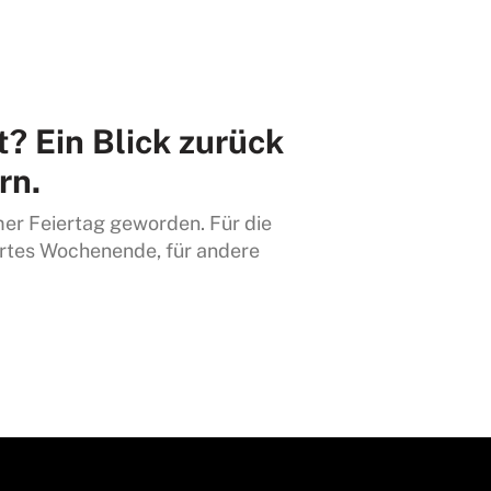
t? Ein Blick zurück
rn.
amer Feiertag geworden. Für die
gertes Wochenende, für andere