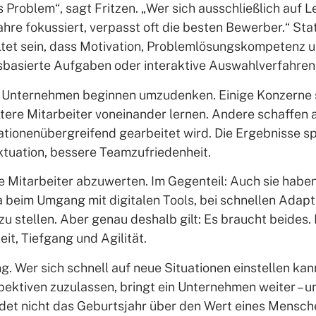
das Problem“, sagt Fritzen. „Wer sich ausschließlich auf
re fokussiert, verpasst oft die besten Bewerber.“ Sta
et sein, dass Motivation, Problemlösungskompetenz u
sbasierte Aufgaben oder interaktive Auswahlverfahren
r Unternehmen beginnen umzudenken. Einige Konzerne s
tere Mitarbeiter voneinander lernen. Andere schaffen 
tionenübergreifend gearbeitet wird. Die Ergebnisse sp
ktuation, bessere Teamzufriedenheit.
e Mitarbeiter abzuwerten. Im Gegenteil: Auch sie haben
beim Umgang mit digitalen Tools, bei schnellen Adapti
u stellen. Aber genau deshalb gilt: Es braucht beides.
t, Tiefgang und Agilität.
ung. Wer sich schnell auf neue Situationen einstellen ka
spektiven zuzulassen, bringt ein Unternehmen weiter – u
det nicht das Geburtsjahr über den Wert eines Mensche