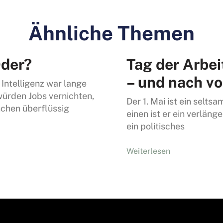
Ähnliche Themen
der?
Tag der Arbei
– und nach vo
 Intelligenz war lange
würden Jobs vernichten,
Der 1. Mai ist ein selts
chen überflüssig
einen ist er ein verlän
ein politisches
Weiterlesen