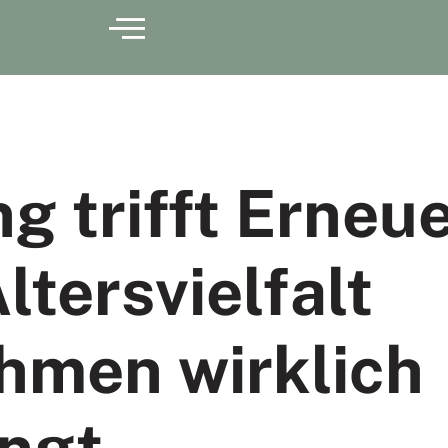
g trifft Erneu
tersvielfalt
hmen wirklich
ingt