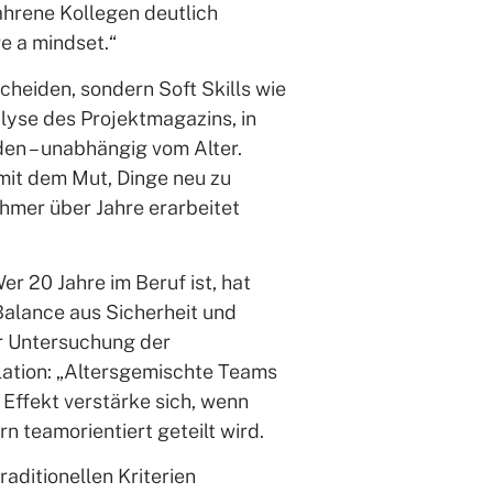
fahrene Kollegen deutlich
re a mindset.“
heiden, sondern Soft Skills wie
lyse des Projektmagazins, in
rden – unabhängig vom Alter.
 mit dem Mut, Dinge neu zu
nehmer über Jahre erarbeitet
r 20 Jahre im Beruf ist, hat
Balance aus Sicherheit und
er Untersuchung der
lation: „Altersgemischte Teams
r Effekt verstärke sich, wenn
n teamorientiert geteilt wird.
aditionellen Kriterien