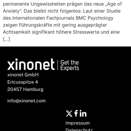
permanente Ungewissheiten prägen das neue „Age of
Anxiety“. Das bleibt nicht folgenlos: Laut einer Studie
des internationalen Fachjournals BMC Psychology
zeigen Führungskräfte mit gering ausgeprägter
Achtsamkeit signifikant höhere Stresswerte und eine
[…]
xinonet GmbH
Ericusspitze 4
20457 Hamburg
info@xinonet.com
Impressum
Datenschutz