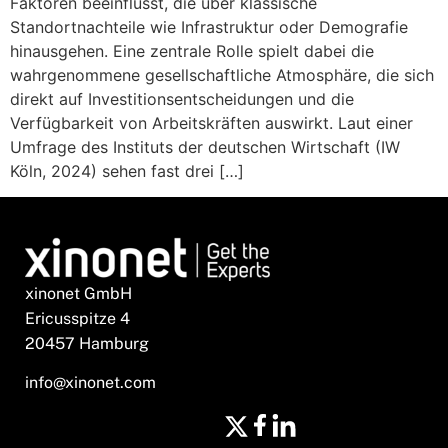
Faktoren beeinflusst, die über klassische
Standortnachteile wie Infrastruktur oder Demografie
hinausgehen. Eine zentrale Rolle spielt dabei die
wahrgenommene gesellschaftliche Atmosphäre, die sich
direkt auf Investitionsentscheidungen und die
Verfügbarkeit von Arbeitskräften auswirkt. Laut einer
Umfrage des Instituts der deutschen Wirtschaft (IW
Köln, 2024) sehen fast drei […]
xinonet GmbH
Ericusspitze 4
20457 Hamburg
info@xinonet.com