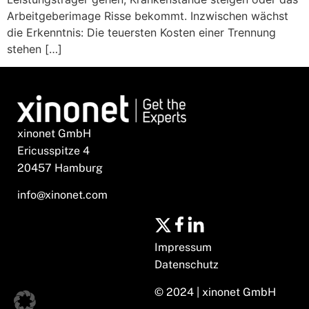
Arbeitgeberimage Risse bekommt. Inzwischen wächst
die Erkenntnis: Die teuersten Kosten einer Trennung
stehen […]
xinonet GmbH
Ericusspitze 4
20457 Hamburg
info@xinonet.com
Impressum
Datenschutz
© 2024 | xinonet GmbH