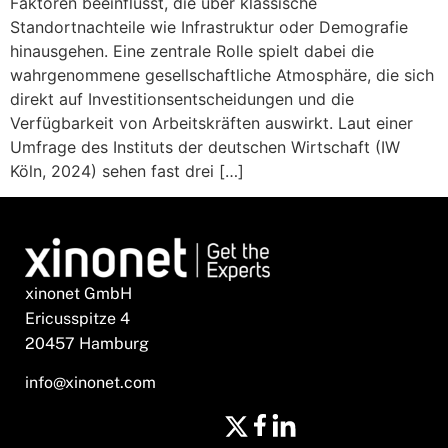
Faktoren beeinflusst, die über klassische
Standortnachteile wie Infrastruktur oder Demografie
hinausgehen. Eine zentrale Rolle spielt dabei die
wahrgenommene gesellschaftliche Atmosphäre, die sich
direkt auf Investitionsentscheidungen und die
Verfügbarkeit von Arbeitskräften auswirkt. Laut einer
Umfrage des Instituts der deutschen Wirtschaft (IW
Köln, 2024) sehen fast drei […]
xinonet GmbH
Ericusspitze 4
20457 Hamburg
info@xinonet.com