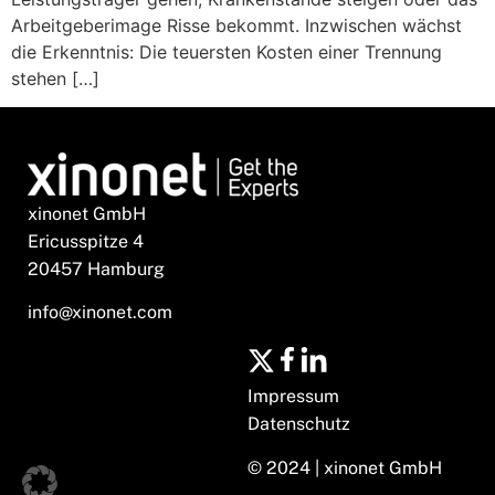
Arbeitgeberimage Risse bekommt. Inzwischen wächst
die Erkenntnis: Die teuersten Kosten einer Trennung
stehen […]
xinonet GmbH
Ericusspitze 4
20457 Hamburg
info@xinonet.com
Impressum
Datenschutz
© 2024 | xinonet GmbH