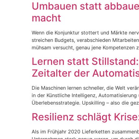
Umbauen statt abbaue
macht
Wenn die Konjunktur stottert und Märkte nerv
streichen Budgets, verabschieden Mitarbeitend
mühsam versucht, genau jene Kompetenzen zurü
Lernen statt Stillstan
Zeitalter der Automati
Die Maschinen lernen schneller, die Welt verän
in der Künstliche Intelligenz, Automatisier
Überlebensstrategie. Upskilling – also die ge
Resilienz schlägt Kris
Als im Frühjahr 2020 Lieferketten zusammenbr
Unternehmen stark genug waren, um durch die K