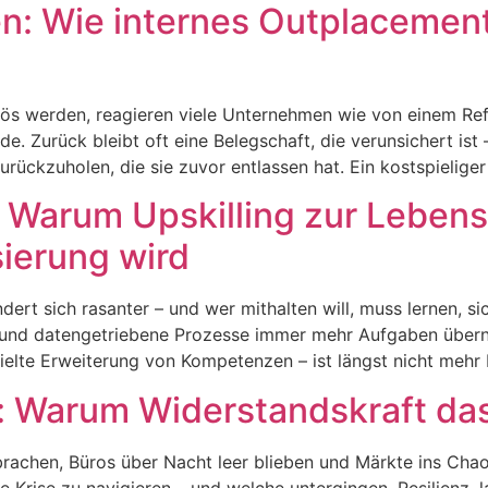
n: Wie internes Outplacemen
ös werden, reagieren viele Unternehmen wie von einem Refl
e. Zurück bleibt oft eine Belegschaft, die verunsichert ist
ckzuholen, die sie zuvor entlassen hat. Ein kostspieliger K
d: Warum Upskilling zur Leben
sierung wird
dert sich rasanter – und wer mithalten will, muss lernen, sic
ung und datengetriebene Prozesse immer mehr Aufgaben über
zielte Erweiterung von Kompetenzen – ist längst nicht mehr 
e: Warum Widerstandskraft das
achen, Büros über Nacht leer blieben und Märkte ins Chaos 
rise zu navigieren – und welche untergingen. Resilienz, la