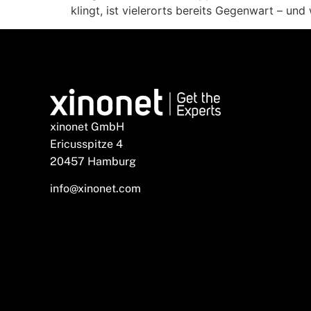
klingt, ist vielerorts bereits Gegenwart – u
xinonet GmbH
Ericusspitze 4
20457 Hamburg
info@xinonet.com