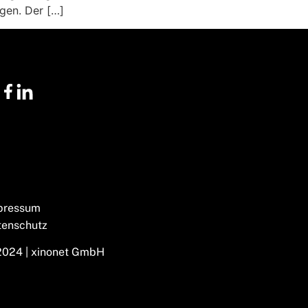
igen. Der […]
pressum
tenschutz
2024 | xinonet GmbH