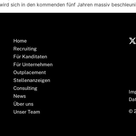
nd wird sich in den kommenden fünf Jahren massiv beschleun
Home
Recruiting
Für Kanditaten
Für Unternehmen
Outplacement
Stellenanzeigen
Consulting
Im
News
Da
Über uns
© 
Unser Team