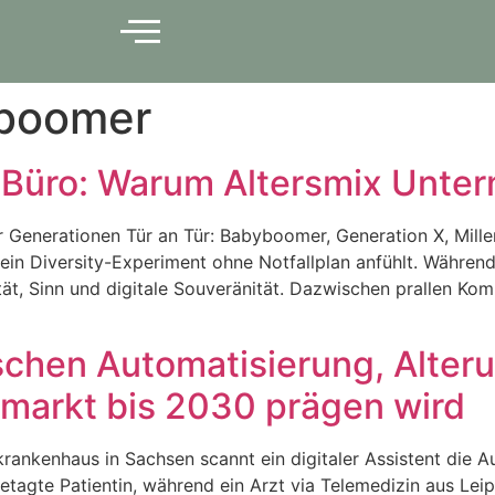
boomer
n Büro: Warum Altersmix Unte
Generationen Tür an Tür: Babyboomer, Generation X, Millenn
ein Diversity-Experiment ohne Notfallplan anfühlt. Während
ität, Sinn und digitale Souveränität. Dazwischen prallen Ko
chen Automatisierung, Alter
markt bis 2030 prägen wird
krankenhaus in Sachsen scannt ein digitaler Assistent die A
betagte Patientin, während ein Arzt via Telemedizin aus Le