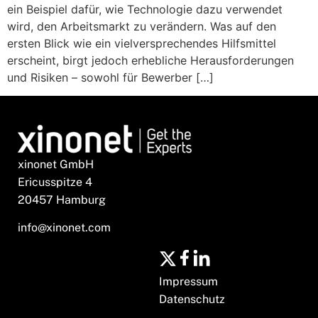
ein Beispiel dafür, wie Technologie dazu verwendet
wird, den Arbeitsmarkt zu verändern. Was auf den
ersten Blick wie ein vielversprechendes Hilfsmittel
erscheint, birgt jedoch erhebliche Herausforderungen
und Risiken – sowohl für Bewerber […]
xinonet GmbH
Ericusspitze 4
20457 Hamburg
info@xinonet.com
Impressum
Datenschutz