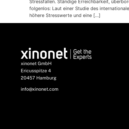
Stressfallen. Ständige Erreichbarkeit, überb
folgenlos: Laut einer Studie des internation
höhere Stresswerte und eine […]
xinonet GmbH
Ericusspitze 4
20457 Hamburg
info@xinonet.com