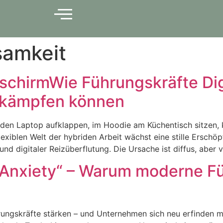
samkeit
schirmWie Führungskräfte Dig
bekämpfen können
s den Laptop aufklappen, im Hoodie am Küchentisch sitzen
lexiblen Welt der hybriden Arbeit wächst eine stille Ersc
d digitaler Reizüberflutung. Die Ursache ist diffus, aber v
 Anxiety“ – Warum moderne F
ungskräfte stärken – und Unternehmen sich neu erfinden mü