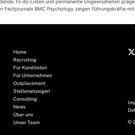
ordende To‑do‑Listen und permanente Ungewissheiten prägen
alen Fachjournals BMC Psychology zeigen Führungskräfte mit
Home
Recruiting
Für Kanditaten
Für Unternehmen
Outplacement
Stellenanzeigen
Consulting
Im
News
Da
Über uns
© 
Unser Team