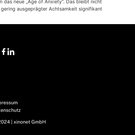
 das neue „Age of Anxiety“. Das bleibt nicht
 gering ausgeprägter Achtsamkeit signifikant
pressum
tenschutz
2024 | xinonet GmbH