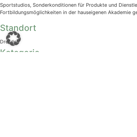
Sportstudios, Sonderkonditionen für Produkte und Dienstle
Fortbildungsmöglichkeiten in der hauseigenen Akademie g
Standort
Dresden
Kategorie
Projektmanagement
Fragen zur Position 1986
Ana Wachsmuth
+49 160 93954377
aw@xinonet.com