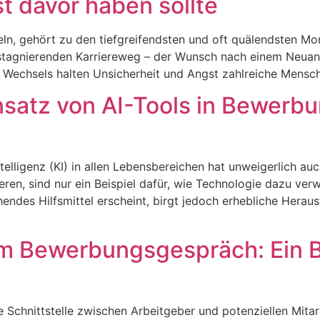
 davor haben sollte
eln, gehört zu den tiefgreifendsten und oft quälendsten M
stagnierenden Karriereweg – der Wunsch nach einem Neuanf
s Wechsels halten Unsicherheit und Angst zahlreiche Mensche
nsatz von AI-Tools in Bewerb
telligenz (KI) in allen Lebensbereichen hat unweigerlich au
en, sind nur ein Beispiel dafür, wie Technologie dazu ver
hendes Hilfsmittel erscheint, birgt jedoch erhebliche Herau
m Bewerbungsgespräch: Ein Bl
chnittstelle zwischen Arbeitgeber und potenziellen Mitarb