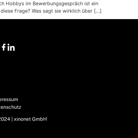
nach Hobbys im Bewerbungsgespräch ist ein
diese Frage? Was sagt sie wirklich über […]
pressum
tenschutz
2024 | xinonet GmbH