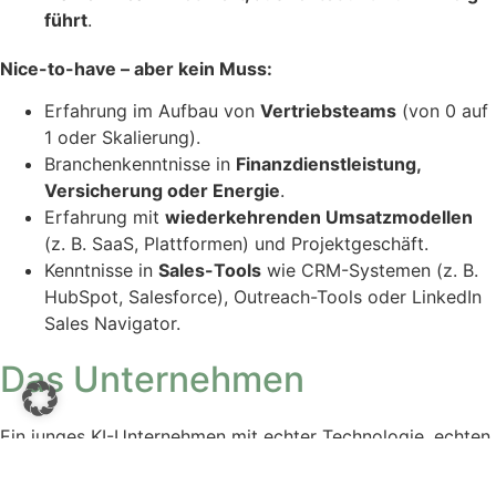
führt
.
Nice-to-have – aber kein Muss:
Erfahrung im Aufbau von
Vertriebsteams
(von 0 auf
1 oder Skalierung).
Branchenkenntnisse in
Finanzdienstleistung,
Versicherung oder Energie
.
Erfahrung mit
wiederkehrenden Umsatzmodellen
(z. B. SaaS, Plattformen) und Projektgeschäft.
Kenntnisse in
Sales-Tools
wie CRM-Systemen (z. B.
HubSpot, Salesforce), Outreach-Tools oder LinkedIn
Sales Navigator.
Das Unternehmen
Ein junges KI-Unternehmen mit echter Technologie, echten
Referenzkunden (darunter namhafte Unternehmen aus
Finanzdienstleistung, Versicherung und Energie) sowie